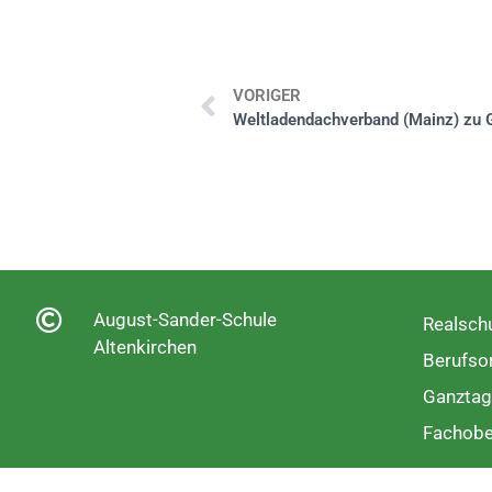
VORIGER
August-Sander-Schule
Realschu
Altenkirchen
Berufsor
Ganztag
Fachobe