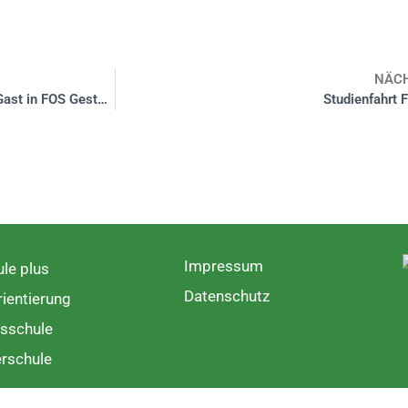
NÄC
Weltladendachverband (Mainz) zu Gast in FOS Gestaltung
Studienfahrt 
Impressum
le plus
Datenschutz
ientierung
sschule
rschule