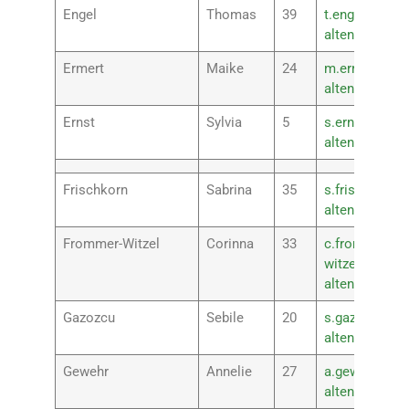
Engel
Thomas
39
t.engel@rsplu
altenkirchen.
Ermert
Maike
24
m.ermert@rsp
altenkirchen.
Ernst
Sylvia
5
s.ernst@rsplu
altenkirchen.
Frischkorn
Sabrina
35
s.frischkorn@
altenkirchen.
Frommer-Witzel
Corinna
33
c.frommer-
witzel@rsplus
altenkirchen.
Gazozcu
Sebile
20
s.gazozcu@rs
altenkirchen.
Gewehr
Annelie
27
a.gewehr@rsp
altenkirchen.