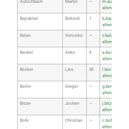
Autschbach
Martin
—
m.autschbach
altenkirchen.
Bajraktari
Brikend
1
b.bajraktari@r
altenkirchen.
Balan
Veronika
—
v.balan@rsplu
altenkirchen.
Becker
Anke
4
a.becker@rsp
altenkirchen.
Becker
Lars
38
l.becker@rspl
altenkirchen.
Berlin
Gregor
—
g.berlin@rspl
altenkirchen.
Bitzer
Jochen
—
j.bitzer@rsplu
altenkirchen.
Bohr
Christian
—
c.bohr@rsplus
altenkirchen.