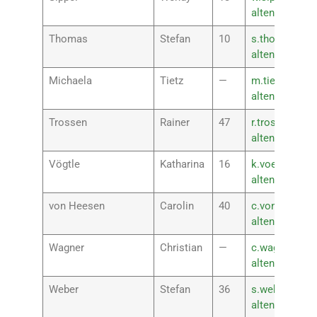
altenkirchen.
Thomas
Stefan
10
s.thomas@rsp
altenkirchen.
Michaela
Tietz
—
m.tietz@rsplu
altenkirchen.
Trossen
Rainer
47
r.trossen@rsp
altenkirchen.
Vögtle
Katharina
16
k.voegtle@rsp
altenkirchen.
von Heesen
Carolin
40
c.vonheesen@
altenkirchen.
Wagner
Christian
—
c.wagner@rsp
altenkirchen.
Weber
Stefan
36
s.weber@rspl
altenkirchen.