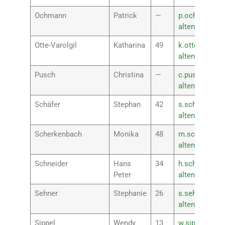
Ochmann
Patrick
—
p.ochmann@rs
altenkirchen.
Otte-Varolgil
Katharina
49
k.otte-varolgi
altenkirchen.
Pusch
Christina
—
c.pusch@rspl
altenkirchen.
Schäfer
Stephan
42
s.schaefer@rs
altenkirchen.
Scherkenbach
Monika
48
m.scherkenba
altenkirchen.
Schneider
Hans
34
h.schneider@r
Peter
altenkirchen.
Sehner
Stephanie
26
s.sehner@rsp
altenkirchen.
Sippel
Wendy
13
w.sippel@rspl