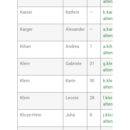
altenkirchen.
Kaiser
Kathrin
—
k.kaier@rsplu
altenkirchen.
Karger
Alexander
—
a.karger@rspl
altenkirchen.
Kilian
Andrea
7
a.kilian@rsplu
altenkirchen.
Klein
Gabriele
31
g.klein@rsplu
altenkirchen.
Klein
Karin
30
k.klein@rsplu
altenkirchen.
Klein
Leonie
28
l.klein@rsplus
altenkirchen.
Klose-Hein
Julia
8
j.klose@rsplu
altenkirchen.