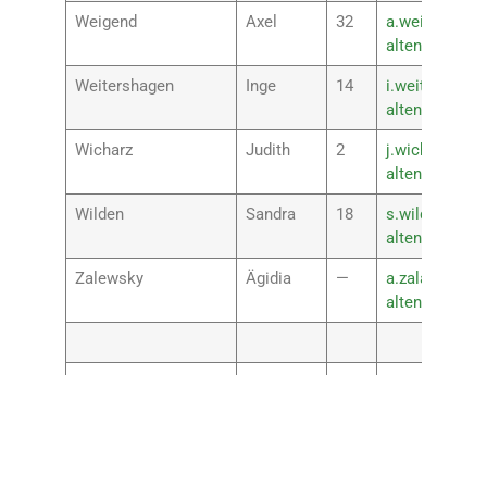
Weigend
Axel
32
a.weigend@rs
altenkirchen.
Weitershagen
Inge
14
i.weitershage
altenkirchen.
Wicharz
Judith
2
j.wicharz@rsp
altenkirchen.
Wilden
Sandra
18
s.wilden@rspl
altenkirchen.
Zalewsky
Ägidia
—
a.zalawsky@r
altenkirchen.
Eul-Orthen
Petra
6
p.eul-orthen@
Schulsozialarbeiterin
altenkirchen.
Stesevic
Dajana
22
d.stesevic@rs
Schulsozialarbeiterin
altenkirchen.