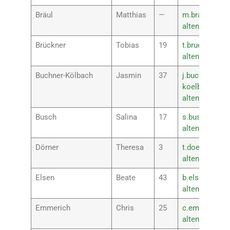
Bräul
Matthias
—
m.braeul@rsp
altenkirchen.
Brückner
Tobias
19
t.brueckner@r
altenkirchen.
Buchner-Kölbach
Jasmin
37
j.buchner-
koelbach@rsp
altenkirchen.
Busch
Salina
17
s.busch@rspl
altenkirchen.
Dörner
Theresa
3
t.doerner@rsp
altenkirchen.
Elsen
Beate
43
b.elsen@rsplu
altenkirchen.
Emmerich
Chris
25
c.emmerich@r
altenkirchen.