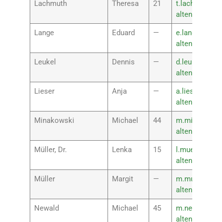
Lachmuth
Theresa
21
t.lachmuth@rs
altenkirchen.
Lange
Eduard
—
e.lange@rsplu
altenkirchen.
Leukel
Dennis
—
d.leukel@rspl
altenkirchen.
Lieser
Anja
—
a.lieser@rspl
altenkirchen.
Minakowski
Michael
44
m.minakowsk
altenkirchen.
Müller, Dr.
Lenka
15
l.mueller@rsp
altenkirchen.
Müller
Margit
—
m.mueller@rs
altenkirchen.
Newald
Michael
45
m.newald@rsp
altenkirchen.