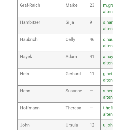
Graf-Raich
Maike
23
m.graf-raich@
altenkirchen.
Hambitzer
Silja
9
s.hambitzer@r
altenkirchen.
Haubrich
Celly
46
c.haubrich@rs
altenkirchen.
Hayek
Adam
41
a.hayek@rspl
altenkirchen.
Hein
Gerhard
11
g.hein@rsplus
altenkirchen.
Henn
Susanne
—
s.henn@rsplu
altenkirchen.
Hoffmann
Theresa
—
t.hoffmann@r
altenkirchen.
John
Ursula
12
u.john@rsplus