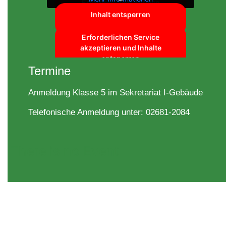
Erforderlichen Service
akzeptieren und Inhalte
Inhalt entsperren
Inhalt entsperren
entsperren
Erforderlichen Service
Erforderlichen Service
akzeptieren und Inhalte
akzeptieren und Inhalte
entsperren
entsperren
Termine
Anmeldung Klasse 5 im Sekretariat I-Gebäude
Telefonische Anmeldung unter: 02681-2084
There is no Event