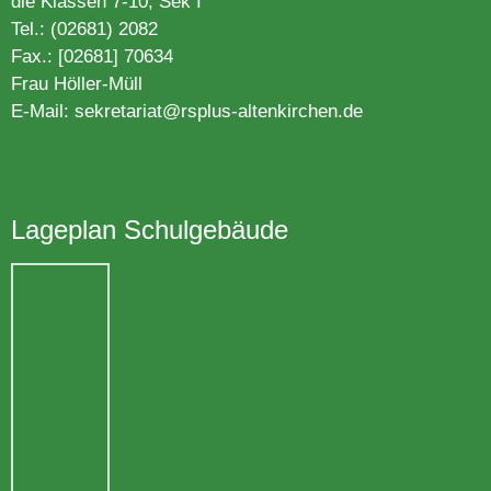
die Klassen 7-10, Sek I
Tel.: (02681) 2082
Fax.: [02681] 70634
Frau Höller-Müll
E-Mail:
sekretariat@rsplus-altenkirc
hen.de
Lageplan Schulgebäude