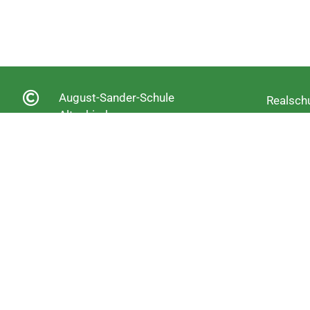
August-Sander-Schule
Realschu
Altenkirchen
Berufsor
Ganztag
Fachobe