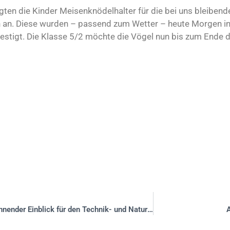
gten die Kinder Meisenknödelhalter für die bei uns bleibend
 an. Diese wurden – passend zum Wetter – heute Morgen i
stigt. Die Klasse 5/2 möchte die Vögel nun bis zum Ende 
Berufserkundung bei Werit: Ein spannender Einblick für den Technik- und Naturwissenschaftenkurs der 9. Klasse