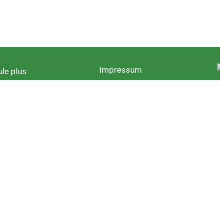
Impressum
le plus
Datenschutz
ientierung
sschule
rschule