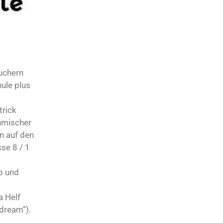
suchern
hule plus
trick
thmischer
n auf den
se 8 / 1
p und
a Helf
 dream“).