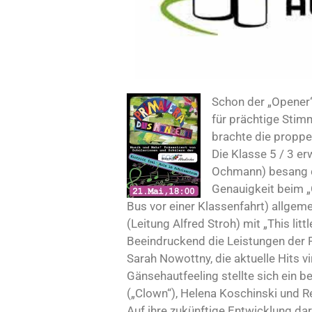
Schon der „Opener“
für prächtige Stim
brachte die proppe
Die Klasse 5 / 3 e
Ochmann) besang di
Genauigkeit beim „
Bus vor einer Klassenfahrt) allgem
(Leitung Alfred Stroh) mit „This littl
Beeindruckend die Leistungen der P
Sarah Nowottny, die aktuelle Hits v
Gänsehautfeeling stellte sich ein 
(„Clown“), Helena Koschinski und Re
Auf ihre zukünftige Entwicklung da