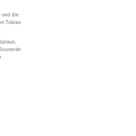
 und die
en Tobias
pplaus,
 Souverän
e