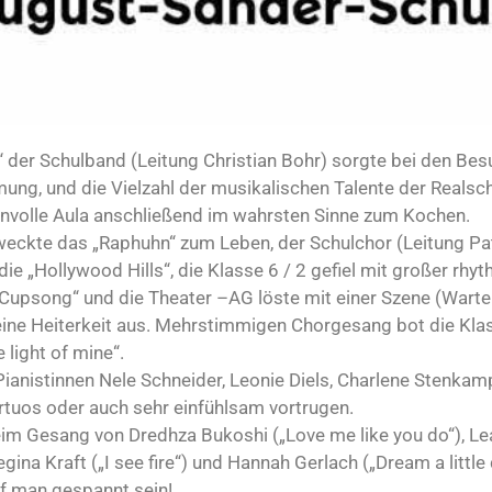
 der Schulband (Leitung Christian Bohr) sorgte bei den Be
mung, und die Vielzahl der musikalischen Talente der Realsc
nvolle Aula anschließend im wahrsten Sinne zum Kochen.
rweckte das „Raphuhn“ zum Leben, der Schulchor (Leitung Pa
e „Hollywood Hills“, die Klasse 6 / 2 gefiel mit großer rhy
Cupsong“ und die Theater –AG löste mit einer Szene (Warte
eine Heiterkeit aus. Mehrstimmigen Chorgesang bot die Klas
e light of mine“.
ianistinnen Nele Schneider, Leonie Diels, Charlene Stenkam
irtuos oder auch sehr einfühlsam vortrugen.
beim Gesang von Dredhza Bukoshi („Love me like you do“), Le
gina Kraft („I see fire“) und Hannah Gerlach („Dream a little
rf man gespannt sein!