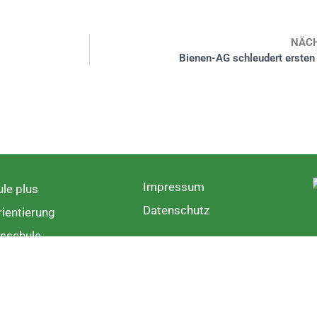
NÄC
Bienen-AG schleudert ersten
Impressum
le plus
Datenschutz
ientierung
sschule
rschule