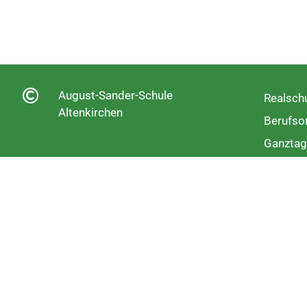
August-Sander-Schule
Realschu
Altenkirchen
Berufsor
Ganztag
Fachobe