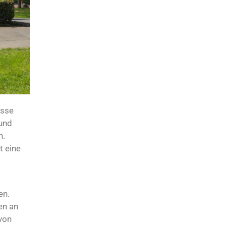
asse
 und
n.
t eine
en.
en an
von