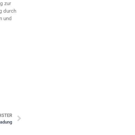
g zur
g durch
n und
HSTER
ladung