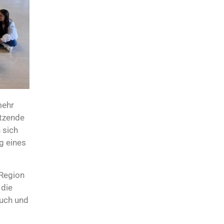
mehr
itzende
 sich
g eines
 Region
 die
such und