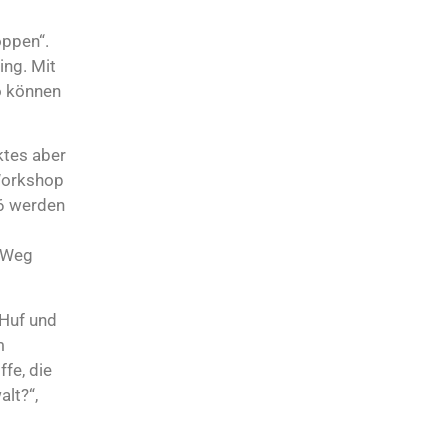
oppen“.
ing. Mit
o können
ktes aber
-Workshop
 6 werden
n Weg
 Huf und
m
fe, die
lt?“,