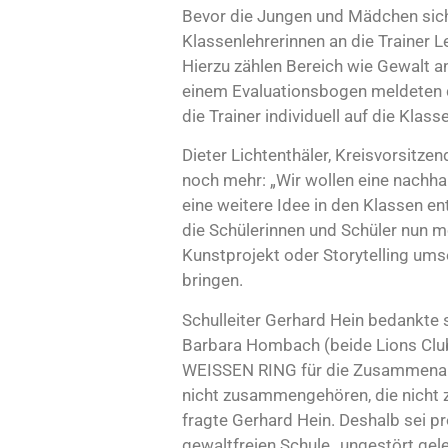
Bevor die Jungen und Mädchen sic
Klassenlehrerinnen an die Trainer L
Hierzu zählen Bereich wie Gewalt a
einem Evaluationsbogen meldeten di
die Trainer individuell auf die Klas
Dieter Lichtenthäler, Kreisvorsitz
noch mehr: „Wir wollen eine nachh
eine weitere Idee in den Klassen ent
die Schülerinnen und Schüler nun 
Kunstprojekt oder Storytelling um
bringen.
Schulleiter Gerhard Hein bedankte 
Barbara Hombach (beide Lions Club
WEISSEN RING für die Zusammenarbe
nicht zusammengehören, die nicht 
fragte Gerhard Hein. Deshalb sei pr
gewaltfreien Schule „ungestört gel