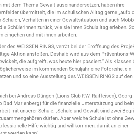
h mit dem Thema Gewalt auseinandersetzen, haben ihre
ernfelder übermittelt, die im schulischen Alltag gerne „aufpl
n Schulen, Verhalten in einer Gewaltsituation und auch Mobb
e Schülerinnen zurück, wie sie ihren Schulalltag erleben. S
sen eingehen und mit ihnen arbeiten.
ender des WEISSEN RINGS, verrät bei der Eröffnung des Proje
altige Aktion anstoßen. Deshalb wird aus dem Präventions
wickelt, die aufgreift, was heute hier passiert.“ Als Klassen
möglicherweise im kommenden Schuljahr eine Fotoreihe, ein
setzen und so eine Ausstellung des WEISSEN RINGS auf de
sich bei Andreas Düngen (Lions Club F.W. Raiffeisen), Georg
 Bad Marienberg) für die finanzielle Unterstützung und bei
it mit unserer Schule. „Schule und Gewalt sind zwei Begrif
zusammengehören dürfen. Aber welche Schule ist ohne Gewa
ofessionelle Hilfe wichtig und willkommen, damit an einer
ernt werden kann“.