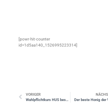
[powr-hit-counter
id=1d5aa140_1526995223314]
VORIGER
NÄCHS
Wahlpflichtkurs HUS besucht Evangelische Kindertagesstätte „Arche“ in Altenkirchen
Der beste Honig der 