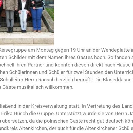
 Reisegruppe am Montag gegen 19 Uhr an der Wendeplatte i
elten Schilder mit dem Namen ihres Gastes hoch. So fanden 
hnell ihren Partner und konnten diesen direkt nach Hause 
en Schülerinnen und Schüler für zwei Stunden den Unterrich
Schulleiter Herrn Rausch herzlich begrüßt. Die Bläserklasse
ie Gäste musikalisch willkommen.
ießend in der Kreisverwaltung statt. In Vertretung des Land
 Erika Hüsch die Gruppe. Unterstützt wurde sie von Herrn J
zu übersetzen, da die polnischen Gäste recht gut deutsch kö
ndkreis Altenkirchen, der auch für die Altenkirchener Schül