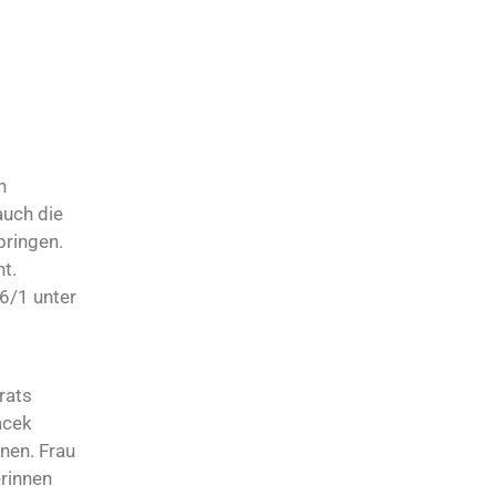
n
auch die
bringen.
t.
 6/1 unter
rats
acek
nnen. Frau
erinnen