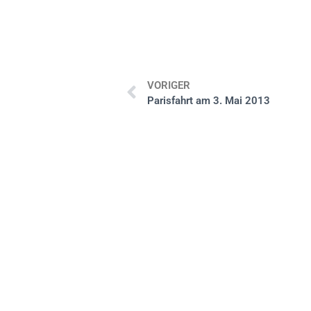
VORIGER
Parisfahrt am 3. Mai 2013
August-Sander-Schule
Realschu
Altenkirchen
Berufsor
Ganztag
Fachobe