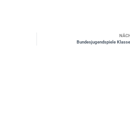
NÄC
Bundesjugendspiele Klasse
Impressum
le plus
Datenschutz
ientierung
sschule
rschule