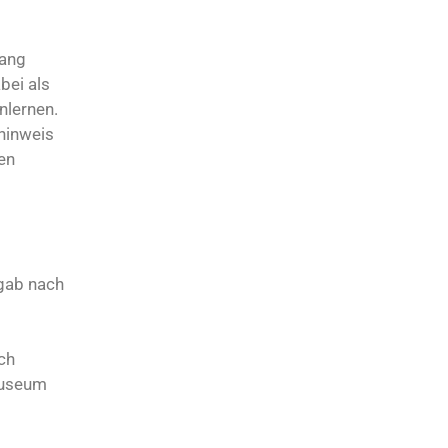
gang
bei als
nlernen.
hinweis
en
gab nach
ch
museum