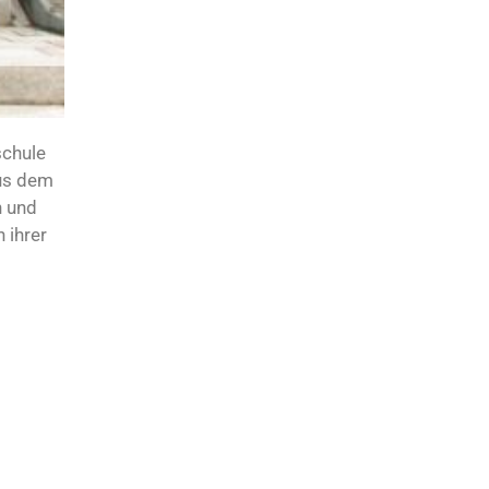
schule
aus dem
h und
 ihrer