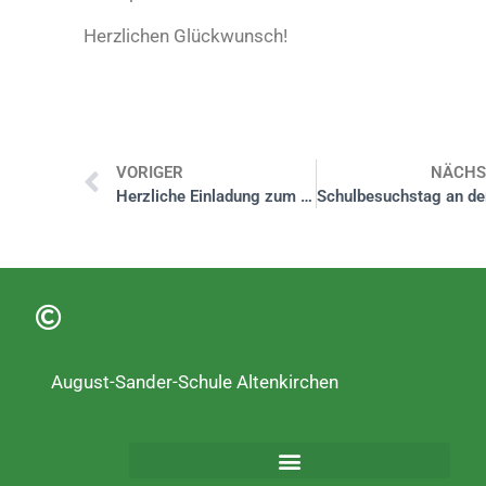
Herzlichen Glückwunsch!
VORIGER
NÄCHS
Herzliche Einladung zum Tag der offenen Tür am Donnerstag, 28.11.2024
August-Sander-Schule Altenkirchen