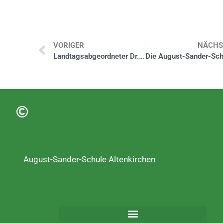
VORIGER
NÄCHS
Landtagsabgeordneter Dr. Matthias Reuber besucht die August-Sander-Schule
August-Sander-Schule Altenkirchen