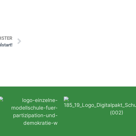
HSTER
start!