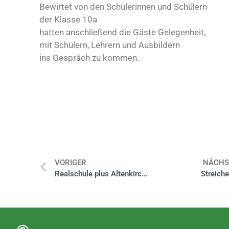
Bewirtet von den Schülerinnen und Schülern
der Klasse 10a
hatten anschließend die Gäste Gelegenheit,
mit Schülern, Lehrern und Ausbildern
ins Gespräch zu kommen.
VORIGER
NÄCHS
Realschule plus Altenkirchen siegt bei Wald-Jugendspielen des Forstamtes Hachenburg
Streiche