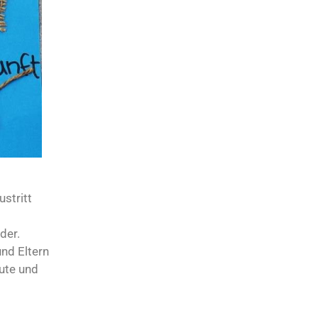
stritt
der.
und Eltern
Gute und