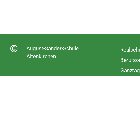
August-Sander-Schule
Realschu
Altenkirchen
Berufsor
Ganztag
Fachobe