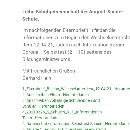
Liebe Schulgemeinschaft der August-Sander-
Schule,
im nachfolgenden Elternbrief (1) finden Sie
Informationen zum Beginn des Wechselunterrich
dem 12.04.21, zudem auch Informationen zum
Corona – Selbsttest (2 – 10) seitens des
Bildungsministeriums.
Mit freundlichen Grüßen
Gerhard Hein
1_Elternbrief_Beginn_Wechselunterricht_12.04.21
Herunte
2_Anschreiben Eltern
Herunterladen
3_Anschreiben volljährige Schülerinnen und
Schüler
Herunterladen
4_20210326_S_Schulen_RLP_Informationen
Tests
Herunterladen
5_Datenschutzinformation Selbsttest Schule
Herunterlade
6_Anlage 1_ Formular Einverständniserklärung