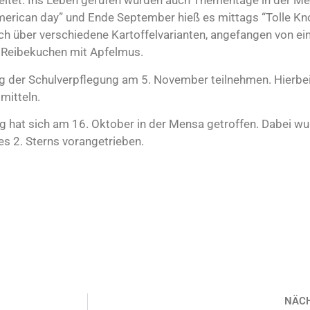
beitet. Ins Leben gerufen wurden auch Thementage in der Me
erican day” und Ende September hieß es mittags “Tolle Knol
ich über verschiedene Kartoffelvarianten, angefangen von ei
u Reibekuchen mit Apfelmus.
g der Schulverpflegung am 5. November teilnehmen. Hierbei
mitteln.
g hat sich am 16. Oktober in der Mensa getroffen. Dabei wu
es 2. Sterns vorangetrieben.
NÄC