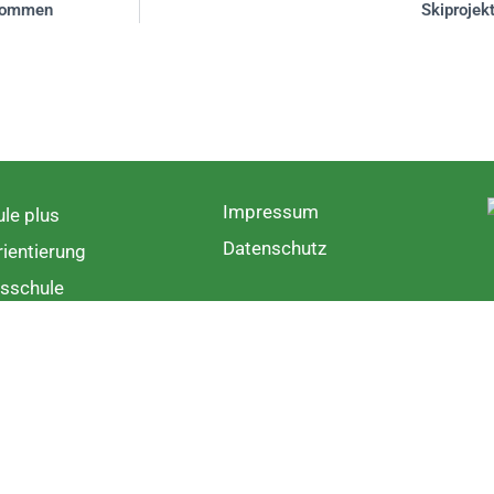
ekommen
Skiprojek
Impressum
le plus
Datenschutz
ientierung
sschule
rschule