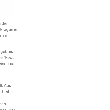
 die
Fragen in
um die
rgebnis
ie “Food
einschaft
l. Aus
rbeiter
chen