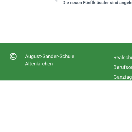
Die neuen Fünftklässler sind ang
August-Sander-Schule
Realschu
Altenkirchen
Berufsor
Ganztag
Fachobe