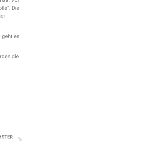
nsa. Vor
le”. Die
ner
 geht es
rden die
HSTER