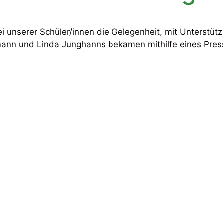
 unserer Schüler/innen die Gelegenheit, mit Unterstüt
rmann und Linda Junghanns bekamen mithilfe eines Pre
Impressum
le plus
Datenschutz
ientierung
sschule
rschule