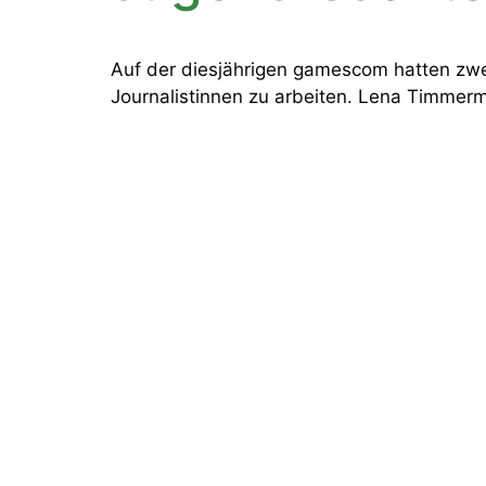
Auf der diesjährigen gamescom hatten zwei
Journalistinnen zu arbeiten. Lena Timme
August-Sander-Schule
Realschu
Altenkirchen
Berufsor
Ganztag
Fachobe