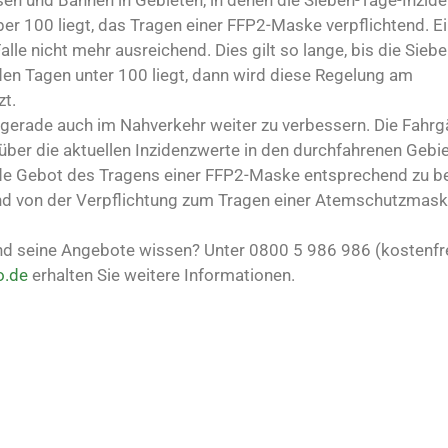
en und Bahnen in Gebieten, in denen die Sieben-Tage-Inzide
er 100 liegt, das Tragen einer FFP2-Maske verpflichtend. E
lle nicht mehr ausreichend. Dies gilt so lange, bis die Sieb
den Tagen unter 100 liegt, dann wird diese Regelung am
zt.
g gerade auch im Nahverkehr weiter zu verbessern. Die Fahrg
 über die aktuellen Inzidenzwerte in den durchfahrenen Gebi
nde Gebot des Tragens einer FFP2-Maske entsprechend zu b
sind von der Verpflichtung zum Tragen einer Atemschutzmas
 seine Angebote wissen? Unter 0800 5 986 986 (kostenfrei
o.de
erhalten Sie weitere Informationen.