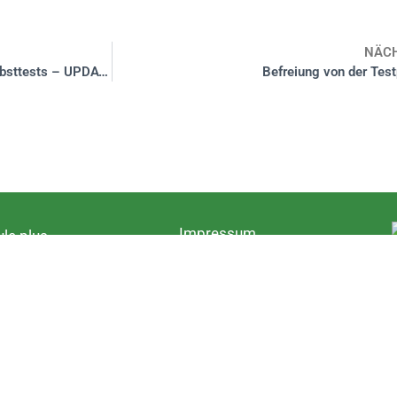
NÄC
Neues Infektionsschutzgesetz /Selbsttests – UPDATE
Befreiung von der Test
Impressum
le plus
Datenschutz
ientierung
sschule
rschule