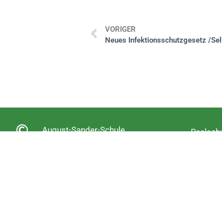
VORIGER
August-Sander-Schule
Realschu
Altenkirchen
Berufsor
Ganztag
Fachobe