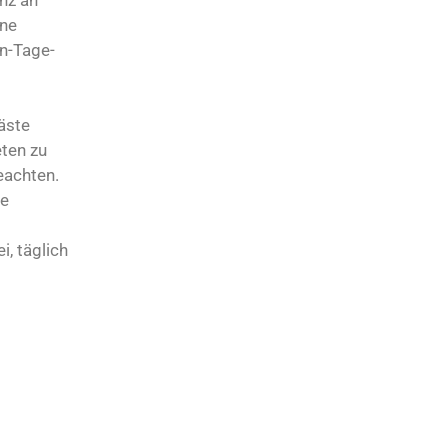
nz an
ine
en-Tage-
äste
eten zu
eachten.
ke
, täglich