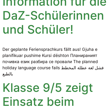
Information für die
DaZ-Schülerinnen
und Schüler!
Der geplante Feriensprachkurs fällt aus! Gjuha e
planifikuar pushime Kursi dështon Планираният
почивка език разбира се провали The planned
holiday language course fails فشل لغة عطلة المخطط
بالطبع
Klasse 9/5 zeigt
Einsatz beim